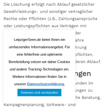
Die Löschung erfolgt nach Ablauf gesetzlicher
Gewährleistungs- und sonstiger vertraglicher
Rechte oder Pflichten (z.B., Zahlungsansprüche
oder Leistungspflichten aus Verträgen mir
Kunden), wobei die Erforderlichkeit der
LeipzigerSeen.de bietet Ihnen ein
Aufbewahrung der Daten alle drei Jahre
umfassendes Informationsangebot. Für
überprüft wird; im Fall der Aufbewahrung
aufgrund gesetzlicher Archivierungspflichten,
eine fehlerfreie und optimierte
erfolgt die Löschung insoweit nach deren Ablauf.
Bereitstellung setzen wir daher Cookies
und andere Tracking-Technologien ein.
Agenturdienstleistungen
Weitere Informationen finden Sie in
Wir verarbeiten die Daten unserer Kunden im
unserer
Datenschutzerklärung.
Rahmen unserer vertraglichen Leistungen zu
Gelesen und verstanden
denen konzeptionelle und strategische Beratung,
Kampagnenplanung, Software- und